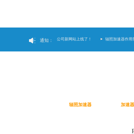
祝贺中科元合（广东）科技有限公司新网站上线了！
辐照加速器作用
通知：
辐照加速器
加速