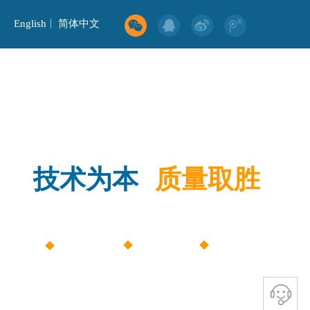
English
简体中文
加速器核心设备
精密机电机械
联系我们
技术为本
质量取胜
TECHNOLOGY-ORIENTED, WIN BY QUALITY
精密测控
​
​
精益求精
​
​
诚信立足