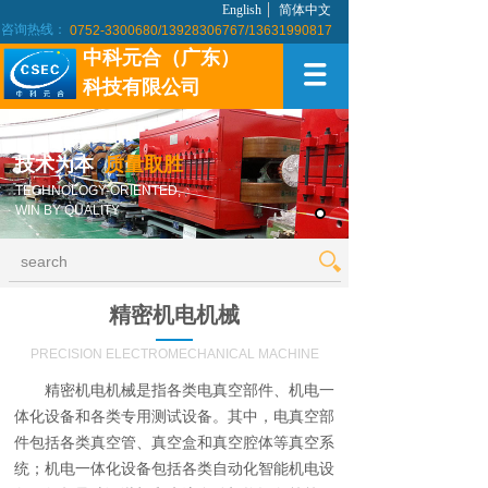
English
简体中文
咨询热线：
0752-3300680/13928306767/13631990817
中科元合（广东）
科技有限公司
技术为本
质量取胜
TECHNOLOGY-ORIENTED,
WIN BY QUALITY
搜索
精密机电机械
PRECISION ELECTROMECHANICAL MACHINE
精密机电机械是指各类电真空部件、机电一
体化设备和各类专用测试设备。其中，电真空部
件包括各类真空管、真空盒和真空腔体等真空系
统；机电一体化设备包括各类自动化智能机电设