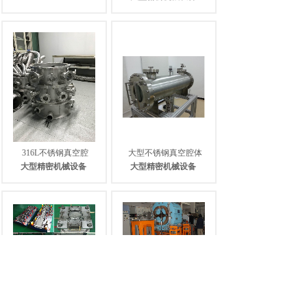
316L不锈钢真空腔
大型不锈钢真空腔体
大型精密机械设备
大型精密机械设备
各种类型模具
CSNS四极磁铁测试
系统
大型精密机械设备
各领域专用自动化机
电设备